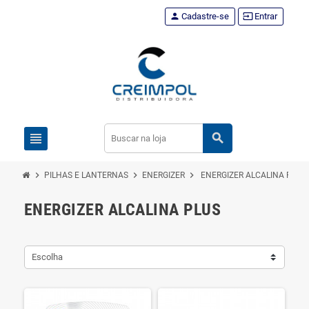
person
Cadastre-se
input
Entrar
view_headline
search
chevron_right
chevron_right
chevron_right
PILHAS E LANTERNAS
ENERGIZER
ENERGIZER ALCALINA PLUS
ENERGIZER ALCALINA PLUS
Escolha