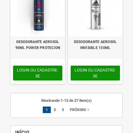
DESODORANTE AEROSOL
DESODORANTE AEROSOL
90ML POWER PROTECION
INVISIBLE 150ML
LOGIN OU CADASTRE-
LOGIN OU CADASTRE-
SE
SE
Mostrando 1-12 de 27 item(s)
1
2
3
navigate_next
PRÓXIMO
INÍCIO