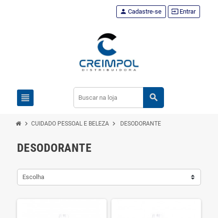
person
Cadastre-se
input
Entrar
view_headline
search
chevron_right
chevron_right
CUIDADO PESSOAL E BELEZA
DESODORANTE
DESODORANTE
Escolha