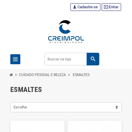
person
Cadastre-se
input
Entrar
view_headline
search
chevron_right
chevron_right
CUIDADO PESSOAL E BELEZA
ESMALTES
ESMALTES
Escolha