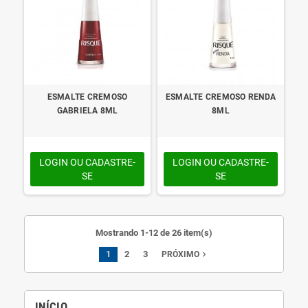
ESMALTE CREMOSO
ESMALTE CREMOSO RENDA
GABRIELA 8ML
8ML
LOGIN OU CADASTRE-
LOGIN OU CADASTRE-
SE
SE
Mostrando 1-12 de 26 item(s)
1
2
3
navigate_next
PRÓXIMO
INÍCIO