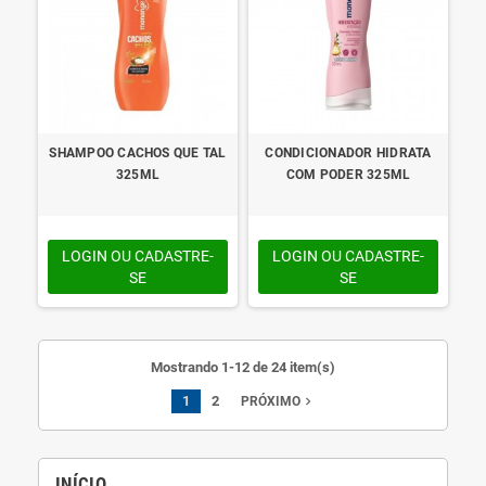
SHAMPOO CACHOS QUE TAL
CONDICIONADOR HIDRATA
325ML
COM PODER 325ML
LOGIN OU CADASTRE-
LOGIN OU CADASTRE-
SE
SE
Mostrando 1-12 de 24 item(s)
1
2
navigate_next
PRÓXIMO
INÍCIO