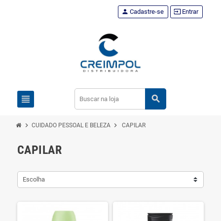
person
Cadastre-se
input
Entrar
view_headline
search
chevron_right
chevron_right
CUIDADO PESSOAL E BELEZA
CAPILAR
CAPILAR
Escolha