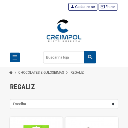
person
Cadastre-se
input
Entrar
view_headline
search
chevron_right
chevron_right
CHOCOLATES E GULOSEIMAS
REGALIZ
REGALIZ
Escolha