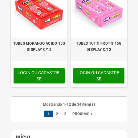
TUBES MORANGO ACIDO 15G
TUBES TUTTI FRUTTI 15G
DISPLAY C/12
DISPLAY C/12
LOGIN OU CADASTRE-
LOGIN OU CADASTRE-
SE
SE
Mostrando 1-12 de 34 item(s)
1
2
3
navigate_next
PRÓXIMO
INÍCIO