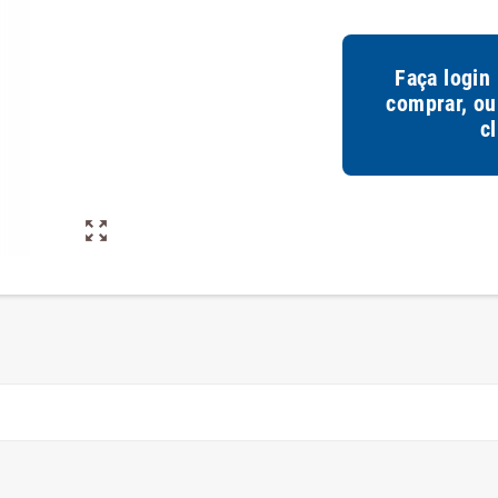
Faça login
comprar, ou
c
zoom_out_map