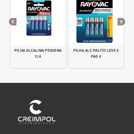
NA
PILHA ALCALINA PEQUENA
PILHA ALC PALITO LEVE 6
PI
C/4
PAG 4